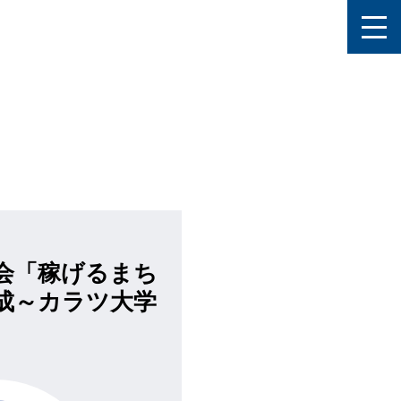
会「稼げるまち
成～カラツ大学