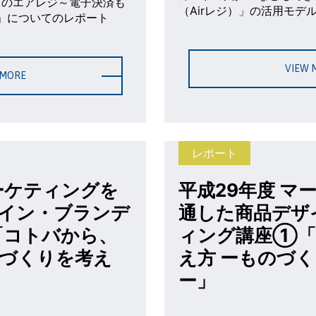
てのエアレジ～電子決済も
（Airレジ）」の活用モデ
～」についてのレポート
VIEW 
 MORE
レポート
マーケティングを
平成29年度 マ
イン・ブランデ
通した商品デザ
「コトバから、
ィング講座①「
づくりを考え
え方 ーものづ
ー」