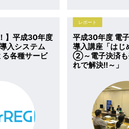
レポート
！】平成30年度
平成30年度 電
済導入システム
導入講座「はじ
よる各種サービ
②～電子決済も
れで解決!!～」