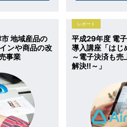
レポート
津市 地域産品の
平成29年度 電
インや商品の改
導入講座「はじ
売事業
～電子決済も売
解決!!～」