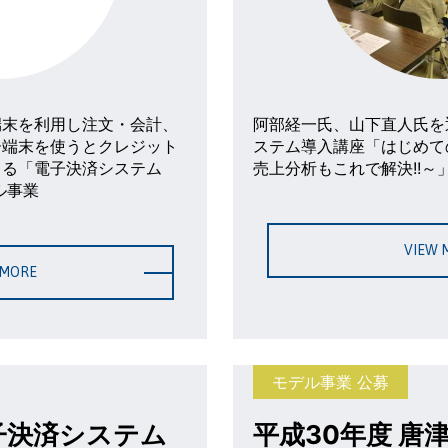
端末を利用し注文・会計、
阿部経一氏、山下直人氏を
ー端末を使うとクレジット
ステム導入講座「はじめて
きる「電子決済システム
売上分析もこれで解決!!～
ル事業
VIEW 
 MORE
モデル事業 公募
電子決済システム
平成30年度 唐