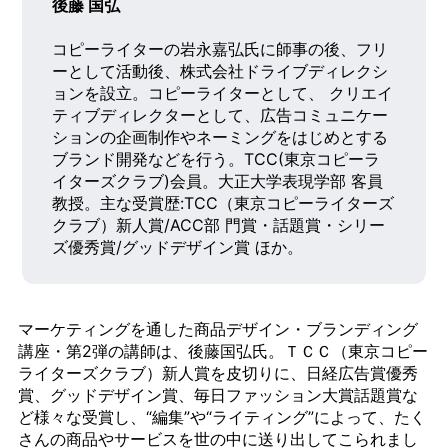
後藤 国弘
コピーライターの岩永嘉弘氏に師事の後、フリ
ーとして活動後、株式会社ドライブディレクシ
ョンを設立。コピーライターとして、 クリエイ
ティブディレクターとして、広告コミュニケー
ションの企画制作やネーミングをはじめとする
ブランド開発などを行う。TCC(東京コピーラ
イターズクラブ)会員。大正大学表現学部 客員
教授。主な受賞歴:TCC（東京コピーライターズ
クラブ）新人賞/ACC部 門賞・話題賞・シリー
ズ優秀賞/グッドデザイン賞 ほか。
マーケティングを通した商品デザイン・ブランディング
講座・第
2
弾の講師は、後藤国弘氏。ＴＣＣ（東京コピー
ライターズクラブ）新人賞を皮切りに、日経広告賞優秀
賞、グッドデザイン賞、毎日ファッション大賞話題賞な
ど様々な受賞し、“編集”や“ライティング”によって、たく
さんの商品やサービスを世の中に送り出してこられまし